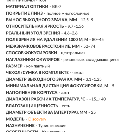
ТИП ПРИЗМЫ
- roof
МАТЕРИАЛ ОПТИКИ
- BK-7
ПОКРЫТИЕ ЛИНЗ
- полное многослойное
ВЫНОС ВЫХОДНОГО ЗРАЧКА, ММ
- 12,5–9
ОТНОСИТЕЛЬНАЯ ЯРКОСТЬ
-
9,7–1,56
РЕАЛЬНЫЙ УГОЛ ЗРЕНИЯ
- 4,6–2,6
ПОЛЕ ЗРЕНИЯ НА УДАЛЕНИИ 1000 М, М
- 80–45
МЕЖЗРАЧКОВОЕ РАССТОЯНИЕ, ММ
- 52–74
СПОСОБ ФОКУСИРОВКИ
- центральная
НАГЛАЗНИКИ ОКУЛЯРОВ
- резиновые, складывающиеся
РАЗМЕР
- компактный
ЧЕХОЛ/СУМКА В КОМПЛЕКТЕ
- чехол
ДИАМЕТР ВЫХОДНОГО ЗРАЧКА, ММ
- 3,1–1,25
МИНИМАЛЬНАЯ ДИСТАНЦИЯ ФОКУСИРОВКИ, М
- 5
НАПОЛНЕНИЕ КОРПУСА
- азот
ДИАПАЗОН РАБОЧИХ ТЕМПЕРАТУР, °С
- –15...+40
ВЛАГОЗАЩИЩЕННОСТЬ
- есть
ДИАМЕТР ОБЪЕКТИВА (АПЕРТУРА), ММ
-
25
МОДЕЛЬ
-
Discovery
НАЗНАЧЕНИЕ
-
Туристические