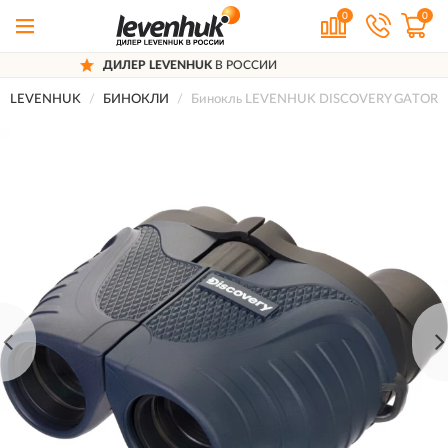
0
0
Р LEVENHUK
В РОССИИ
ДОСТАВ
LEVENHUK
БИНОКЛИ
Бинокль LEVENHUK DISCOVERY GATOR 