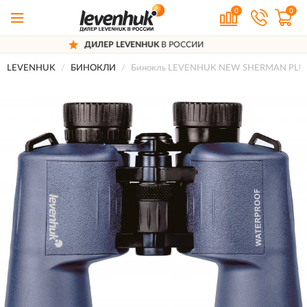
0
0
 LEVENHUK
В РОССИИ
ДОСТАВИ
LEVENHUK
БИНОКЛИ
Бинокль LEVENHUK NEW SHERMAN PLU