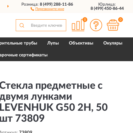
Розница:
8 (499) 288-11-86
Юрлица:
ДОСТАВИМ
ПО ВСЕЙ РОССИИ
8 (499) 450-86-44
Перезвоните мне
0
0
рительные трубы
Лупы
Объективы
Окуляры
арочные сертификаты
Стекла предметные с
двумя лунками
LEVENHUK G50 2H, 50
шт 73809
Артикул:
73809