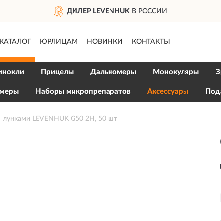
ДИЛЕР LEVENHUK
В РОССИИ
КАТАЛОГ
ЮРЛИЦАМ
НОВИНКИ
КОНТАКТЫ
инокли
Прицелы
Дальномеры
Монокуляры
З
меры
Наборы микропрепаратов
Аксессуары
Под
я лунками LEVENHUK G50 2H, 50 шт